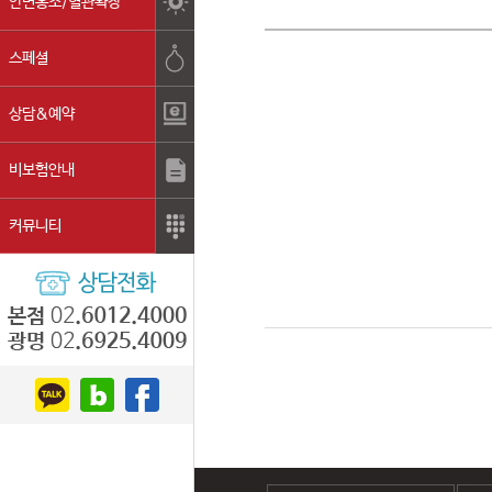
안면홍조/혈관확장
스페셜
상담&예약
비보험안내
커뮤니티