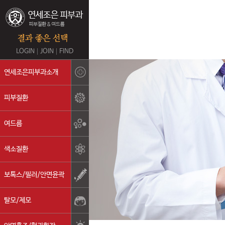
LOGIN
JOIN
FIND
의료진 인사말
연세조은피부과소개
의료진 소개
피부질환
연세조은피부과의 강점
여드름
진료안내
색소질환
둘러보기
오시는길
보톡스/필러/안면윤곽
탈모/제모